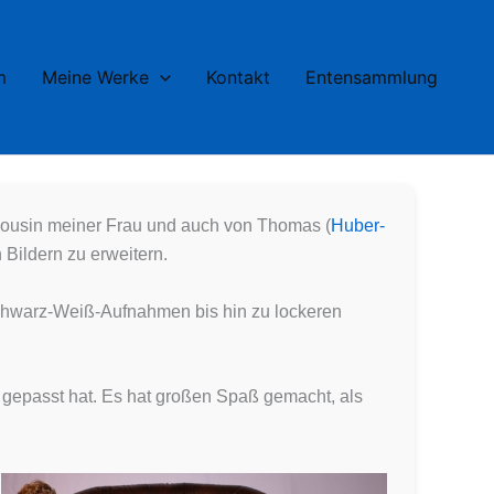
m
Meine Werke
Kontakt
Entensammlung
 Cousin meiner Frau und auch von Thomas (
Huber-
 Bildern zu erweitern.
Schwarz-Weiß-Aufnahmen bis hin zu lockeren
kt gepasst hat. Es hat großen Spaß gemacht, als