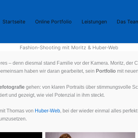
Startseite
Online Portfolio
Leistungen
Das Tea
Fashion-Shooting mit Moritz & Huber-Web
res – denn diesmal stand Familie vor der Kamera. Moritz, der
Gemeinsam haben wir daran gearbeitet, sein
Portfolio
mit neuen
fotografie
gehen: von klaren Portraits über stimmungsvolle 
ert und gezeigt, wie viel Potenzial in ihm steckt.
 mit Thomas von
Huber-Web
, bei der wieder einmal alles perfe
 umzusetzen.